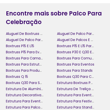
Encontre mais sobre Palco Para
Celebração
Aluguel De Boxtruss Q30
Aluguel De Palco Para Confraternização
Aluguel De Palco Para Festival
Aluguel De Palcos E Coberturas
Boxtruss P15 E L15
Boxtruss P15 E L15 Para Eventos
Boxtruss P15 Para Eventos
Boxtruss P30 E Q30 Em São Paulo
Boxtruss Para Camarotes
Boxtruss Para Comunicação Visual
Boxtruss Para Estruturas De Eventos
Boxtruss Para Eventos
Boxtruss Para Produção De Eventos
Boxtruss Para Stands
Boxtruss Q 15
Boxtruss Q30 Para Camarotes
Boxtruss Q30 Para Shows
Estrutura Boxtruss Para Eventos Pequenos
Estrutura De Alumínio Para Gestão De Eventos
Estrutura De Treliça Para Shows
Estrutura Decorativa Para Eventos
Estrutura Para Eventos
Estrutura Para Eventos Menores
Estrutura Para Festivais De Música
Estrutura Para Palcos De Eventos
Estrutura Para Stand Em Eventos