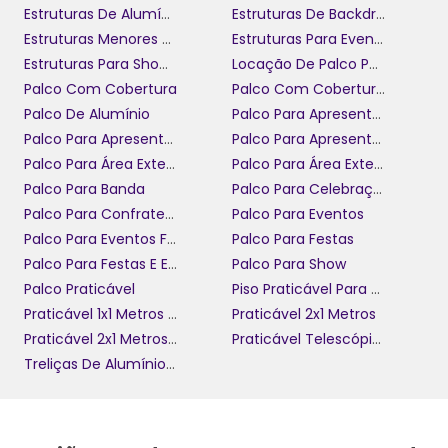
Estruturas De Alumínio Para Eventos
Estruturas De Backdrop Personalizadas
Estruturas Menores Boxtruss Para Eventos
Estruturas Para Eventos Corporativos
Estruturas Para Shows E Eventos
Locação De Palco Para Celebração
Palco Com Cobertura
Palco Com Cobertura Para Festas
Palco De Alumínio
Palco Para Apresentação
Palco Para Apresentação De Banda
Palco Para Apresentação De Eventos Ao Ar Livre
Palco Para Área Externa
Palco Para Área Externa De Eventos
Palco Para Banda
Palco Para Celebração
Palco Para Confraternização
Palco Para Eventos
Palco Para Eventos Fechados
Palco Para Festas
Palco Para Festas E Eventos
Palco Para Show
Palco Praticável
Piso Praticável Para Eventos
Praticável 1x1 Metros Para Eventos
Praticável 2x1 Metros
Praticável 2x1 Metros Para Aluguel
Praticável Telescópico
Treliças De Alumínio Para Eventos