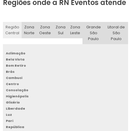
Regiões onde a RN Eventos atende
Região
Zona
Zona
Zona
Zona
Grande
Litoral de
Central
Norte
Oeste
Sul
Leste
São
São
Paulo
Paulo
Aclimação
Bela Vista
Bom Retiro
Brás
Cambuci
Centro
Consolação
Higienópolis
Glicério
Liberdade
Luz
Pari
República