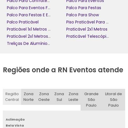
Palco Para Confraternização
Palco Para Eventos
Palco Para Eventos Fechados
Palco Para Festas
Palco Para Festas E Eventos
Palco Para Show
Palco Praticável
Piso Praticável Para Eventos
Praticável 1x1 Metros Para Eventos
Praticável 2x1 Metros
Praticável 2x1 Metros Para Aluguel
Praticável Telescópico
Treliças De Alumínio Para Eventos
Regiões onde a RN Eventos atende
Região
Zona
Zona
Zona
Zona
Grande
Litoral de
Central
Norte
Oeste
Sul
Leste
São
São
Paulo
Paulo
Aclimação
Bela Vista