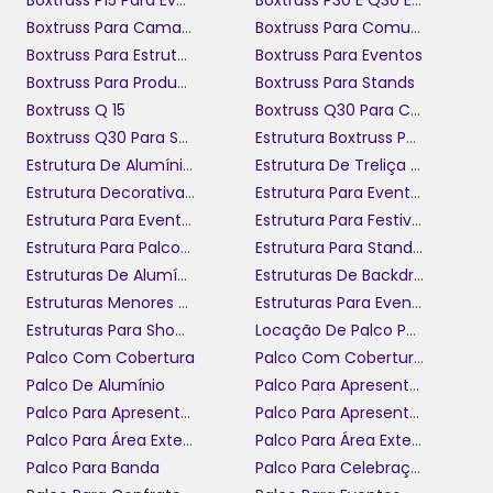
Boxtruss P15 Para Eventos
Boxtruss P30 E Q30 Em São Paulo
Boxtruss Para Camarotes
Boxtruss Para Comunicação Visual
Boxtruss Para Estruturas De Eventos
Boxtruss Para Eventos
Boxtruss Para Produção De Eventos
Boxtruss Para Stands
Boxtruss Q 15
Boxtruss Q30 Para Camarotes
Boxtruss Q30 Para Shows
Estrutura Boxtruss Para Eventos Pequenos
Estrutura De Alumínio Para Gestão De Eventos
Estrutura De Treliça Para Shows
Estrutura Decorativa Para Eventos
Estrutura Para Eventos
Estrutura Para Eventos Menores
Estrutura Para Festivais De Música
Estrutura Para Palcos De Eventos
Estrutura Para Stand Em Eventos
Estruturas De Alumínio Para Eventos
Estruturas De Backdrop Personalizadas
Estruturas Menores Boxtruss Para Eventos
Estruturas Para Eventos Corporativos
Estruturas Para Shows E Eventos
Locação De Palco Para Celebração
Palco Com Cobertura
Palco Com Cobertura Para Festas
Palco De Alumínio
Palco Para Apresentação
Palco Para Apresentação De Banda
Palco Para Apresentação De Eventos Ao Ar Livre
Palco Para Área Externa
Palco Para Área Externa De Eventos
Palco Para Banda
Palco Para Celebração