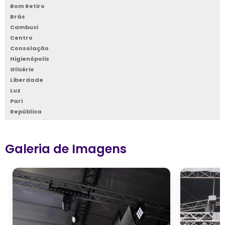
Bom Retiro
Brás
Cambuci
Centro
Consolação
Higienópolis
Glicério
Liberdade
Luz
Pari
República
Santa Cecília
Santa Efigênia
Sé
Galeria de Imagens
Vila Buarque