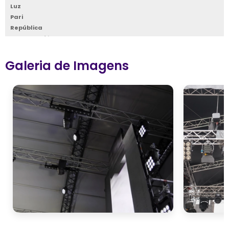
Luz
Pari
República
Santa Cecília
Santa Efigênia
Sé
Galeria de Imagens
Vila Buarque