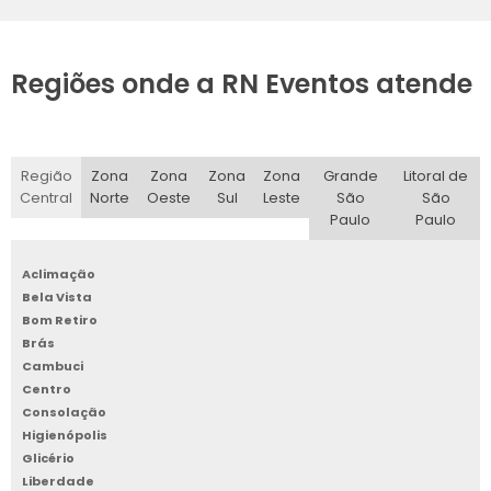
Regiões onde a RN Eventos atende
Região
Zona
Zona
Zona
Zona
Grande
Litoral de
Central
Norte
Oeste
Sul
Leste
São
São
Paulo
Paulo
Aclimação
Bela Vista
Bom Retiro
Brás
Cambuci
Centro
Consolação
Higienópolis
Glicério
Liberdade