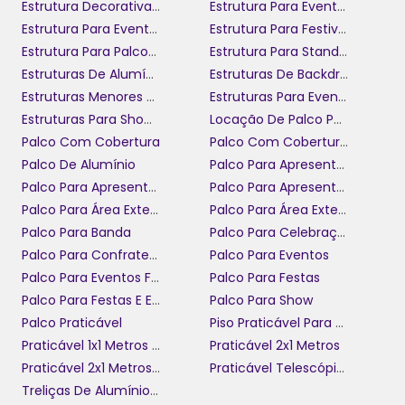
Estrutura Decorativa Para Eventos
Estrutura Para Eventos
Estrutura Para Eventos Menores
Estrutura Para Festivais De Música
Estrutura Para Palcos De Eventos
Estrutura Para Stand Em Eventos
Estruturas De Alumínio Para Eventos
Estruturas De Backdrop Personalizadas
Estruturas Menores Boxtruss Para Eventos
Estruturas Para Eventos Corporativos
Estruturas Para Shows E Eventos
Locação De Palco Para Celebração
Palco Com Cobertura
Palco Com Cobertura Para Festas
Palco De Alumínio
Palco Para Apresentação
Palco Para Apresentação De Banda
Palco Para Apresentação De Eventos Ao Ar Livre
Palco Para Área Externa
Palco Para Área Externa De Eventos
Palco Para Banda
Palco Para Celebração
Palco Para Confraternização
Palco Para Eventos
Palco Para Eventos Fechados
Palco Para Festas
Palco Para Festas E Eventos
Palco Para Show
Palco Praticável
Piso Praticável Para Eventos
Praticável 1x1 Metros Para Eventos
Praticável 2x1 Metros
Praticável 2x1 Metros Para Aluguel
Praticável Telescópico
Treliças De Alumínio Para Eventos