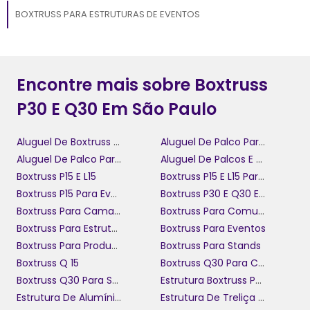
BOXTRUSS PARA ESTRUTURAS DE EVENTOS
Encontre mais sobre Boxtruss
P30 E Q30 Em São Paulo
Aluguel De Boxtruss Q30
Aluguel De Palco Para Confraternização
Aluguel De Palco Para Festival
Aluguel De Palcos E Coberturas
Boxtruss P15 E L15
Boxtruss P15 E L15 Para Eventos
Boxtruss P15 Para Eventos
Boxtruss P30 E Q30 Em São Paulo
Boxtruss Para Camarotes
Boxtruss Para Comunicação Visual
Boxtruss Para Estruturas De Eventos
Boxtruss Para Eventos
Boxtruss Para Produção De Eventos
Boxtruss Para Stands
Boxtruss Q 15
Boxtruss Q30 Para Camarotes
Boxtruss Q30 Para Shows
Estrutura Boxtruss Para Eventos Pequenos
Estrutura De Alumínio Para Gestão De Eventos
Estrutura De Treliça Para Shows