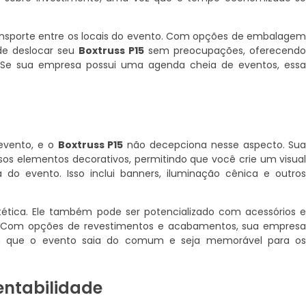
 transporte entre os locais do evento. Com opções de embalage
de deslocar seu
Boxtruss P15
sem preocupações, oferecend
a. Se sua empresa possui uma agenda cheia de eventos, ess
 evento, e o
Boxtruss P15
não decepciona nesse aspecto. Su
sos elementos decorativos, permitindo que você crie um visua
do evento. Isso inclui banners, iluminação cênica e outro
ética. Ele também pode ser potencializado com acessórios 
 Com opções de revestimentos e acabamentos, sua empres
om que o evento saia do comum e seja memorável para o
entabilidade