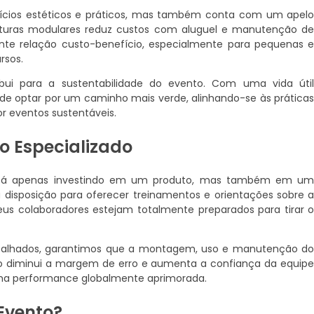
ícios estéticos e práticos, mas também conta com um apel
ruturas modulares reduz custos com aluguel e manutenção d
nte relação custo-benefício, especialmente para pequenas 
rsos.
bui para a sustentabilidade do evento. Com uma vida úti
ode optar por um caminho mais verde, alinhando-se às prática
 eventos sustentáveis.
o Especializado
stá apenas investindo em um produto, mas também em u
à disposição para oferecer treinamentos e orientações sobre 
seus colaboradores estejam totalmente preparados para tirar 
etalhados, garantimos que a montagem, uso e manutenção d
o diminui a margem de erro e aumenta a confiança da equip
ma performance globalmente aprimorada.
 Evento?