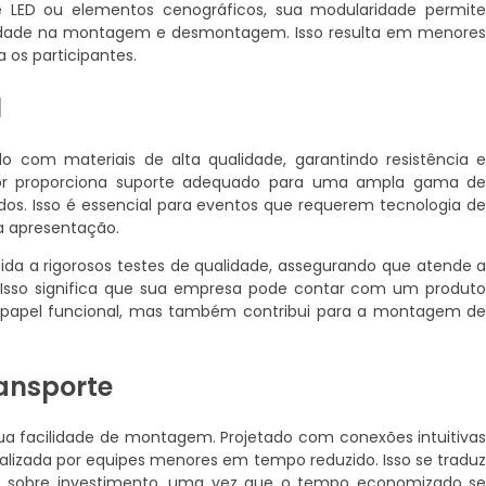
de LED ou elementos cenográficos, sua modularidade permit
ilidade na montagem e desmontagem. Isso resulta em menore
 os participantes.
l
o com materiais de alta qualidade, garantindo resistência 
ador proporciona suporte adequado para uma ampla gama d
os. Isso é essencial para eventos que requerem tecnologia d
 a apresentação.
ida a rigorosos testes de qualidade, assegurando que atende 
. Isso significa que sua empresa pode contar com um produt
 papel funcional, mas também contribui para a montagem d
ansporte
ua facilidade de montagem. Projetado com conexões intuitiva
ealizada por equipes menores em tempo reduzido. Isso se tradu
os sobre investimento, uma vez que o tempo economizado s