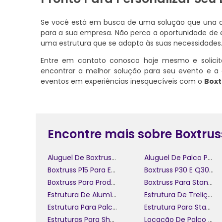
Se você está em busca de uma solução que una qua
para a sua empresa. Não perca a oportunidade de e
uma estrutura que se adapta às suas necessidades
Entre em contato conosco hoje mesmo e solicit
encontrar a melhor solução para seu evento e a 
eventos em experiências inesquecíveis com o
Boxt
Encontre mais sobre Boxtrus
Aluguel De Boxtruss Q30
Aluguel De Palco Para Confraternização
Boxtruss P15 Para Eventos
Boxtruss P30 E Q30 Em São Paulo
Boxtruss Para Produção De Eventos
Boxtruss Para Stands
Estrutura De Alumínio Para Gestão De Eventos
Estrutura De Treliça Para Shows
Estrutura Para Palcos De Eventos
Estrutura Para Stand Em Eventos
Estruturas Para Shows E Eventos
Locação De Palco Para Celebração