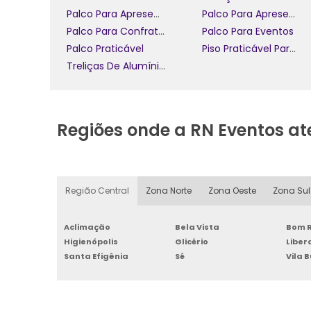
Palco Para Apresentação De Banda
Palco Para Apresentação De Eventos Ao Ar Livre
Palco Para Confraternização
Palco Para Eventos
Palco Praticável
Piso Praticável Para Eventos
Treliças De Alumínio Para Eventos
Regiões onde a RN Eventos a
Região Central
Zona Norte
Zona Oeste
Zona Sul
Aclimação
Bela Vista
Bom R
Higienópolis
Glicério
Libe
Santa Efigênia
Sé
Vila 