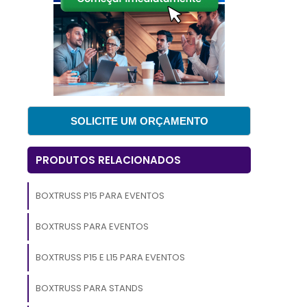
e
s
e
e
SOLICITE UM ORÇAMENTO
e
PRODUTOS RELACIONADOS
a
o
BOXTRUSS P15 PARA EVENTOS
e
BOXTRUSS PARA EVENTOS
BOXTRUSS P15 E L15 PARA EVENTOS
s
BOXTRUSS PARA STANDS
z
e