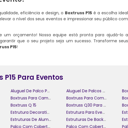
lidade, eficiência e design, o
Boxtruss P15
é a escolha idea
levar o nível dos seus eventos e impressionar seu público co
.
e um orçamento! Nossa equipe está pronta para ajudá-lo 
garantir que o seu projeto seja um sucesso. Transforme seu
russ P15
!
s P15 Para Eventos
Aluguel De Palco Para Festival
Aluguel De Palcos E Coberturas
Box
Boxtruss Para Camarotes
Boxtruss Para Comunicação Visual
Boxtruss Q 15
Boxtruss Q30 Para Camarotes
Estrutura Decorativa Para Eventos
Estrutura Para Eventos
Estruturas De Alumínio Para Eventos
Estruturas De Backdrop Personalizadas
Palco Com Cobertura
Palco Com Cobertura Para Festas
Pa