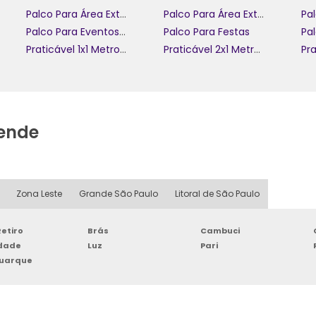
Palco Para Área Externa
Palco Para Área Externa De Eventos
Pa
Palco Para Eventos Fechados
Palco Para Festas
Praticável 1x1 Metros Para Eventos
Praticável 2x1 Metros
tende
Zona Leste
Grande São Paulo
Litoral de São Paulo
etiro
Brás
Cambuci
rdade
Luz
Pari
Buarque