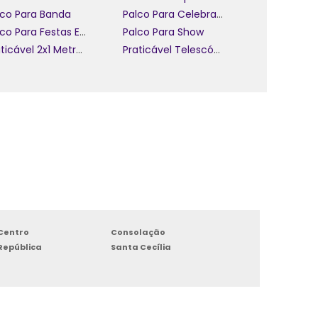
lco Para Banda
Palco Para Celebração
Palco Para Festas E Eventos
Palco Para Show
Praticável 2x1 Metros Para Aluguel
Praticável Telescópico
Centro
Consolação
República
Santa Cecília