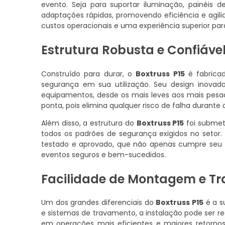
evento. Seja para suportar iluminação, painéis 
adaptações rápidas, promovendo eficiência e ag
custos operacionais e uma experiência superior para
Estrutura Robusta e Confiáve
Construído para durar, o
Boxtruss P15
é fabricad
segurança em sua utilização. Seu design inov
equipamentos, desde os mais leves aos mais pesad
ponta, pois elimina qualquer risco de falha durante
Além disso, a estrutura do
Boxtruss P15
foi submet
todos os padrões de segurança exigidos no setor
testado e aprovado, que não apenas cumpre seu
eventos seguros e bem-sucedidos.
Facilidade de Montagem e Tr
Um dos grandes diferenciais do
Boxtruss P15
é a s
e sistemas de travamento, a instalação pode ser r
em operações mais eficientes e maiores retorn