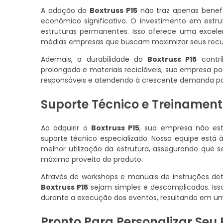
A adoção do
Boxtruss P15
não traz apenas benef
econômico significativo. O investimento em est
estruturas permanentes. Isso oferece uma excele
médias empresas que buscam maximizar seus recu
Ademais, a durabilidade do
Boxtruss P15
contri
prolongada e materiais recicláveis, sua empresa p
responsáveis e atendendo à crescente demanda por
Suporte Técnico e Treinament
Ao adquirir o
Boxtruss P15
, sua empresa não e
suporte técnico especializado. Nossa equipe está 
melhor utilização da estrutura, assegurando que 
máximo proveito do produto.
Através de workshops e manuais de instruções d
Boxtruss P15
sejam simples e descomplicadas. Iss
durante a execução dos eventos, resultando em u
Pronto Para Personalizar Seu