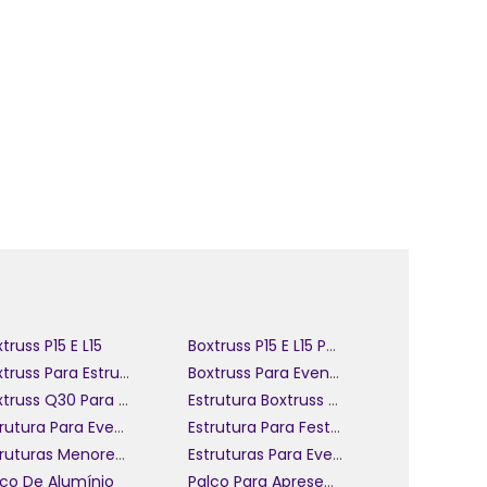
l
m
a
s
truss P15 E L15
Boxtruss P15 E L15 Para Eventos
Boxtruss Para Estruturas De Eventos
Boxtruss Para Eventos
Boxtruss Q30 Para Shows
Estrutura Boxtruss Para Eventos Pequenos
Estrutura Para Eventos Menores
Estrutura Para Festivais De Música
Estruturas Menores Boxtruss Para Eventos
Estruturas Para Eventos Corporativos
lco De Alumínio
Palco Para Apresentação