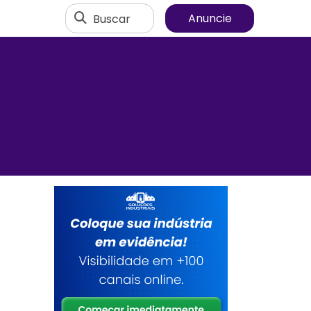
Buscar
Anuncie
e
s
e
a