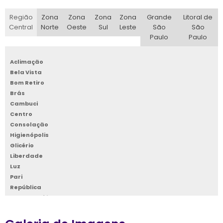
Região
Zona
Zona
Zona
Zona
Grande
Litoral de
Central
Norte
Oeste
Sul
Leste
São
São
Paulo
Paulo
Aclimação
Bela Vista
Bom Retiro
Brás
Cambuci
Centro
Consolação
Higienópolis
Glicério
Liberdade
Luz
Pari
República
Santa Cecília
Santa Efigênia
Sé