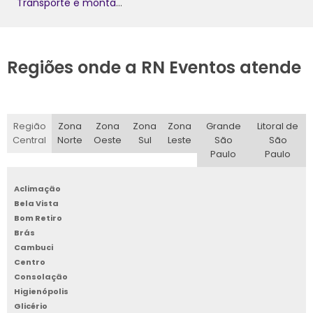
Transporte e montagem de estruturas para evento
Regiões onde a RN Eventos atende
Região
Zona
Zona
Zona
Zona
Grande
Litoral de
Central
Norte
Oeste
Sul
Leste
São
São
Paulo
Paulo
Aclimação
Bela Vista
Bom Retiro
Brás
Cambuci
Centro
Consolação
Higienópolis
Glicério