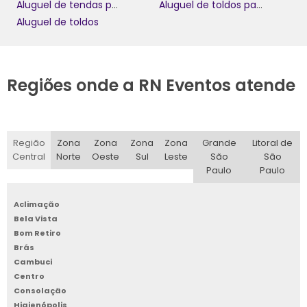
Aluguel de tendas para eventos preço
Aluguel de toldos para eventos
Aluguel de toldos
Regiões onde a RN Eventos atende
Região
Zona
Zona
Zona
Zona
Grande
Litoral de
Central
Norte
Oeste
Sul
Leste
São
São
Paulo
Paulo
Aclimação
Bela Vista
Bom Retiro
Brás
Cambuci
Centro
Consolação
Higienópolis