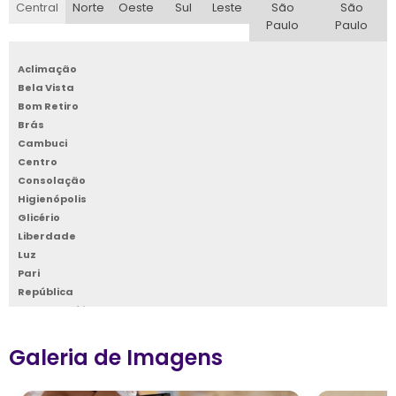
Central
Norte
Oeste
Sul
Leste
São
São
Paulo
Paulo
Aclimação
Bela Vista
Bom Retiro
Brás
Cambuci
Centro
Consolação
Higienópolis
Glicério
Liberdade
Luz
Pari
República
Santa Cecília
Santa Efigênia
Sé
Galeria de Imagens
Vila Buarque